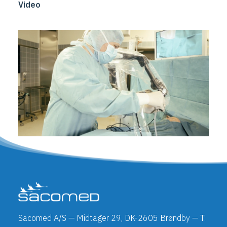
Video
Sacomed A/S — Midtager 29, DK-2605 Brøndby — T: