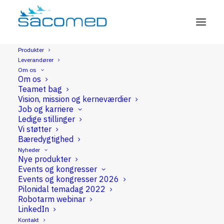
Produkter
Leverandører
Robotteknologi
Om os
Om os
Teamet bag
Vision, mission og kerneværdier
Job og karriere
Ledige stillinger
Endofix
Vi støtter
Bæredygtighed
Nyheder
Endofix
Nye produkter
Events og kongresser
Events og kongresser 2026
Pilonidal temadag 2022
Robotarm webinar
LinkedIn
Passiv støttearm til positionering af endoskop.
Kontakt