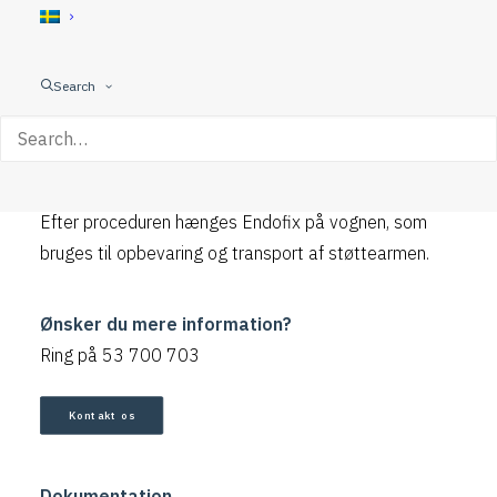
Endofix har en progressiv og følsom justering og har
et stabilt og rystefrit billede, som forbedrer
billedkvaliteten under operationen. Med Endofix er
Search
det muligt at opretholde selv de mest ekstreme
endoskopiske positioner så længe som det kræves.
Fastgørelse og frakobling af Endofix er hurtig og nem.
Efter proceduren hænges Endofix på vognen, som
bruges til opbevaring og transport af støttearmen.
Ønsker du mere information?
Ring på 53 700 703
Kontakt os
Dokumentation