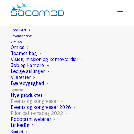
Produkter
Leverandører
Pilonidal temadag 2022
Om os
Om os
Teamet bag
Den 3. marts 2022 inviterede
Vision, mission og kerneværdier
Pilonidalenhederne i Region Midt og Nord til
Job og karriere
Ledige stillinger
Pilonidal temadag i Aarhus.
Vi støtter
De spændende oplæg, der blev afholdt under
Bæredygtighed
arrangementet, kan ses på vores YouTube-
Nyheder
Nye produkter
kanal:
Events og kongresser
Events og kongresser 2026
Pilonidal temadag 2022
Robotarm webinar
Tryk her
LinkedIn
Kontakt