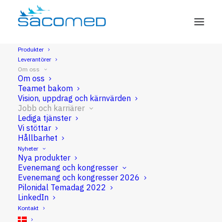
Produkter
Leverantörer
Jobb och karriär
Om oss
Om oss
Teamet bakom
Vision, uppdrag och kärnvärden
Jobb och karriärer
Lediga tjänster
Vi stöttar
Hållbarhet
Nyheter
Nya produkter
Evenemang och kongresser
Evenemang och kongresser 2026
Pilonidal Temadag 2022
LinkedIn
Kontakt