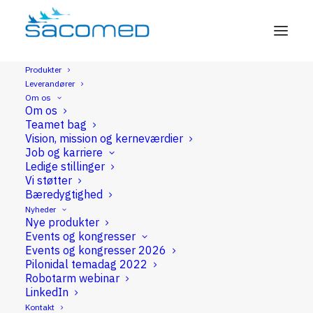
Produkter
Leverandører
Cirkulære stapler
Om os
Om os
Teamet bag
Vision, mission og kerneværdier
Job og karriere
Ledige stillinger
Vi støtter
Cirkulære stapler
Bæredygtighed
Nyheder
Nye produkter
Events og kongresser
Cirkulære stapler
Events og kongresser 2026
Pilonidal temadag 2022
Robotarm webinar
LinkedIn
Kontakt