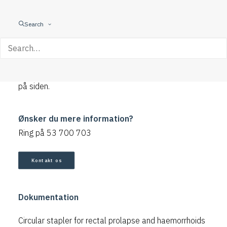
Cirkulære stapler til rektal prolaps og hæmorider.
Search
Fås i størrelserne 32,5 mm (CPH32) og 34,5 mm
(CPH34).
Yderligere information kan findes i brochuren nederst
på siden.
Ønsker du mere information?
Ring på 53 700 703
Kontakt os
Dokumentation
Circular stapler for rectal prolapse and haemorrhoids