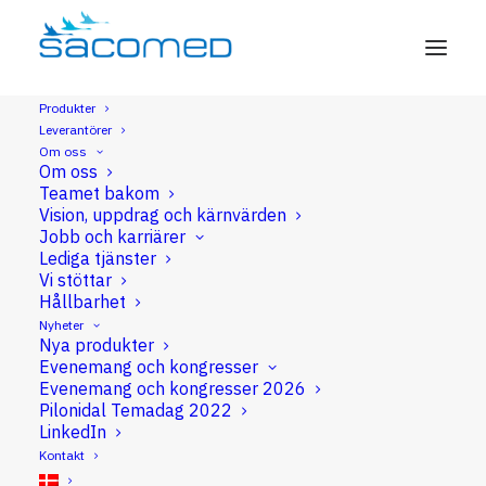
Produkter
Leverantörer
Plastikkirurgi
Om oss
Om oss
Teamet bakom
Vision, uppdrag och kärnvärden
Jobb och karriärer
Kanyler
Lediga tjänster
Vi stöttar
Hållbarhet
Liposuction
Nyheter
Nya produkter
Evenemang och kongresser
Pump
Evenemang och kongresser 2026
Pilonidal Temadag 2022
LinkedIn
Stamcellsbehandling
Kontakt