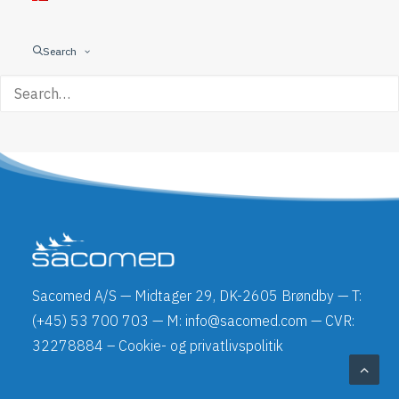
Sugehandtag
Search
Vakuum
Vätskeinfiltration
Sacomed A/S — Midtager 29, DK-2605 Brøndby — T:
(+45) 53 700 703 — M: info@sacomed.com — CVR:
32278884 –
Cookie- og privatlivspolitik