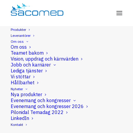
Produkter
Leverantörer
PIPAC
Om oss
Om oss
Teamet bakom
Vision, uppdrag och kärnvärden
Jobb och karriärer
Lediga tjänster
PIPAC
Vi stöttar
Hållbarhet
Nyheter
PIPAC
Nya produkter
Evenemang och kongresser
Evenemang och kongresser 2026
Pilonidal Temadag 2022
LinkedIn
Kontakt
Vid PIPAC (Pressurized IntraPeritoneal Aerosolized