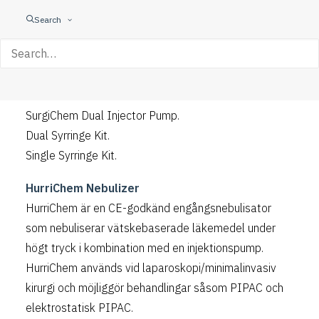
Chemotherapy) nebuliseras kemoterapi under tryck i
Search
bukhålan via laparoskopisk kirurgi.
Vi erbjuder följande utrustning för utförande av PIPAC:
HurriChem Nebulizer.
SurgiChem Dual Injector Pump.
Dual Syrringe Kit.
Single Syrringe Kit.
HurriChem Nebulizer
HurriChem är en CE-godkänd engångsnebulisator
som nebuliserar vätskebaserade läkemedel under
högt tryck i kombination med en injektionspump.
HurriChem används vid laparoskopi/minimalinvasiv
kirurgi och möjliggör behandlingar såsom PIPAC och
elektrostatisk PIPAC.